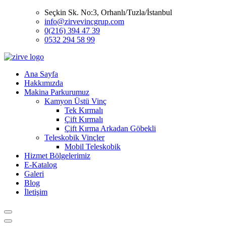
Seçkin Sk. No:3, Orhanlı/Tuzla/İstanbul
info@zirvevincgrup.com
0(216) 394 47 39
0532 294 58 99
Ana Sayfa
Hakkımızda
Makina Parkurumuz
Kamyon Üstü Vinç
Tek Kırmalı
Çift Kırmalı
Çift Kırma Arkadan Göbekli
Teleskobik Vinçler
Mobil Teleskobik
Hizmet Bölgelerimiz
E-Katalog
Galeri
Blog
İletişim