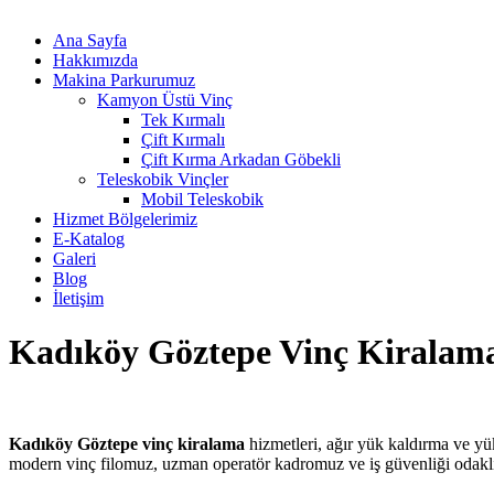
Ana Sayfa
Hakkımızda
Makina Parkurumuz
Kamyon Üstü Vinç
Tek Kırmalı
Çift Kırmalı
Çift Kırma Arkadan Göbekli
Teleskobik Vinçler
Mobil Teleskobik
Hizmet Bölgelerimiz
E-Katalog
Galeri
Blog
İletişim
Kadıköy Göztepe Vinç Kiralam
Kadıköy Göztepe vinç kiralama
hizmetleri, ağır yük kaldırma ve yü
modern vinç filomuz, uzman operatör kadromuz ve iş güvenliği odakl