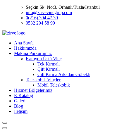
Seçkin Sk. No:3, Orhanlı/Tuzla/İstanbul
info@zirvevincgrup.com
0(216) 394 47 39
0532 294 58 99
Ana Sayfa
Hakkımızda
Makina Parkurumuz
Kamyon Üstü Vinç
Tek Kırmalı
Çift Kırmalı
Çift Kırma Arkadan Göbekli
Teleskobik Vinçler
Mobil Teleskobik
Hizmet Bölgelerimiz
E-Katalog
Galeri
Blog
İletişim