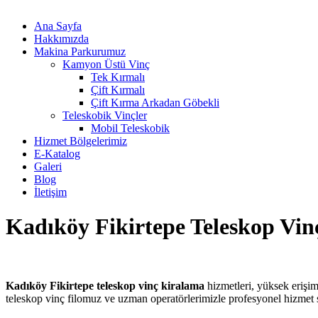
Ana Sayfa
Hakkımızda
Makina Parkurumuz
Kamyon Üstü Vinç
Tek Kırmalı
Çift Kırmalı
Çift Kırma Arkadan Göbekli
Teleskobik Vinçler
Mobil Teleskobik
Hizmet Bölgelerimiz
E-Katalog
Galeri
Blog
İletişim
Kadıköy Fikirtepe Teleskop Vi
Kadıköy Fikirtepe teleskop vinç kiralama
hizmetleri, yüksek erişim
teleskop vinç filomuz ve uzman operatörlerimizle profesyonel hizmet s