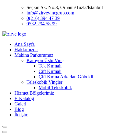
Seçkin Sk. No:3, Orhanlı/Tuzla/İstanbul
info@zirvevincgrup.com
0(216) 394 47 39
0532 294 58 99
Ana Sayfa
Hakkımızda
Makina Parkurumuz
Kamyon Üstü Vinç
Tek Kırmalı
Çift Kırmalı
Çift Kırma Arkadan Göbekli
Teleskobik Vinçler
Mobil Teleskobik
Hizmet Bölgelerimiz
E-Katalog
Galeri
Blog
İletişim