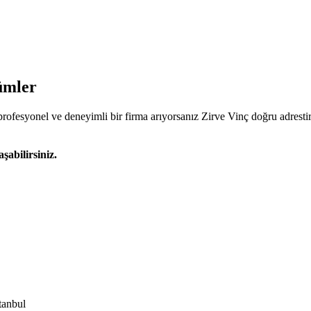
ümler
profesyonel ve deneyimli bir firma arıyorsanız Zirve Vinç doğru adrestir
şabilirsiniz.
tanbul