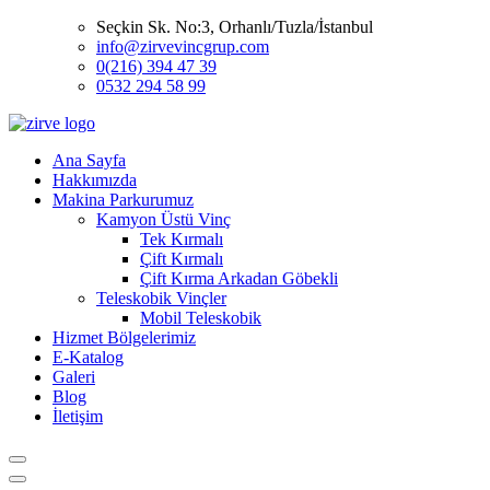
Seçkin Sk. No:3, Orhanlı/Tuzla/İstanbul
info@zirvevincgrup.com
0(216) 394 47 39
0532 294 58 99
Ana Sayfa
Hakkımızda
Makina Parkurumuz
Kamyon Üstü Vinç
Tek Kırmalı
Çift Kırmalı
Çift Kırma Arkadan Göbekli
Teleskobik Vinçler
Mobil Teleskobik
Hizmet Bölgelerimiz
E-Katalog
Galeri
Blog
İletişim