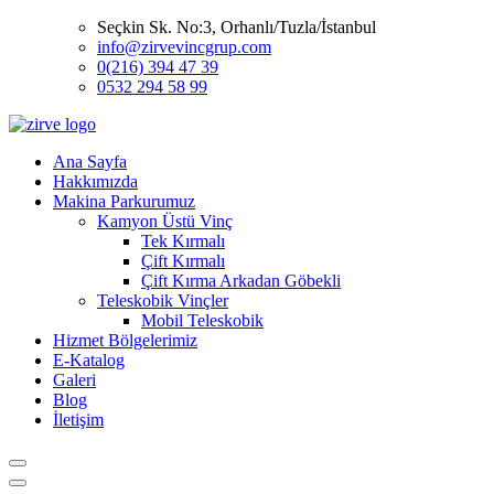
Seçkin Sk. No:3, Orhanlı/Tuzla/İstanbul
info@zirvevincgrup.com
0(216) 394 47 39
0532 294 58 99
Ana Sayfa
Hakkımızda
Makina Parkurumuz
Kamyon Üstü Vinç
Tek Kırmalı
Çift Kırmalı
Çift Kırma Arkadan Göbekli
Teleskobik Vinçler
Mobil Teleskobik
Hizmet Bölgelerimiz
E-Katalog
Galeri
Blog
İletişim