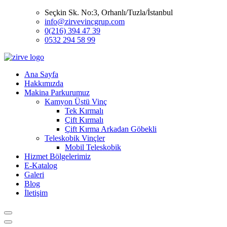
Seçkin Sk. No:3, Orhanlı/Tuzla/İstanbul
info@zirvevincgrup.com
0(216) 394 47 39
0532 294 58 99
Ana Sayfa
Hakkımızda
Makina Parkurumuz
Kamyon Üstü Vinç
Tek Kırmalı
Çift Kırmalı
Çift Kırma Arkadan Göbekli
Teleskobik Vinçler
Mobil Teleskobik
Hizmet Bölgelerimiz
E-Katalog
Galeri
Blog
İletişim