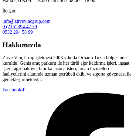
Hafta içi 08:00 – 18:00 Cumartesi 08:00 – 18:00
İletişim
info@zirvevincgrup.com
0 (216) 394 47 39
0532 294 58 99
Hakkımızda
Zirve Vinç Grup işletmesi 2003 yılında Orhanlı Tuzla bölgesinde
kuruldu. Geniş araç parkuru ile her türlü ağır kaldırma işleri, inşaat
işleri, ağır nakliye, fabrika taşıma işleri, liman hizmetleri
faaliyetlerini alanında uzman tecrübeli ekibi ve sigorta güvencesi ile
gerçekleştirmektedir.
Facebook-f