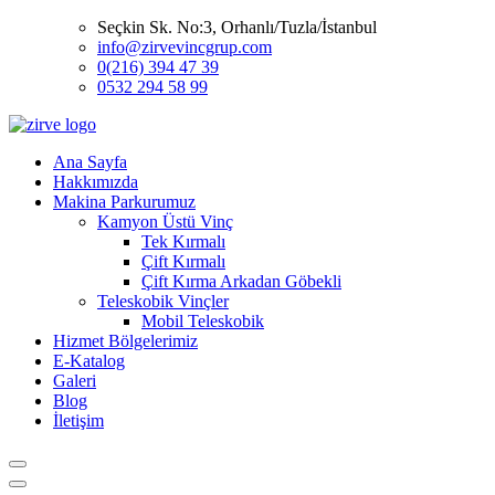
Seçkin Sk. No:3, Orhanlı/Tuzla/İstanbul
info@zirvevincgrup.com
0(216) 394 47 39
0532 294 58 99
Ana Sayfa
Hakkımızda
Makina Parkurumuz
Kamyon Üstü Vinç
Tek Kırmalı
Çift Kırmalı
Çift Kırma Arkadan Göbekli
Teleskobik Vinçler
Mobil Teleskobik
Hizmet Bölgelerimiz
E-Katalog
Galeri
Blog
İletişim