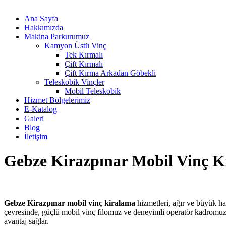
Ana Sayfa
Hakkımızda
Makina Parkurumuz
Kamyon Üstü Vinç
Tek Kırmalı
Çift Kırmalı
Çift Kırma Arkadan Göbekli
Teleskobik Vinçler
Mobil Teleskobik
Hizmet Bölgelerimiz
E-Katalog
Galeri
Blog
İletişim
Gebze Kirazpınar Mobil Vinç K
Gebze Kirazpınar mobil vinç kiralama
hizmetleri, ağır ve büyük ha
çevresinde, güçlü mobil vinç filomuz ve deneyimli operatör kadromuzl
avantaj sağlar.