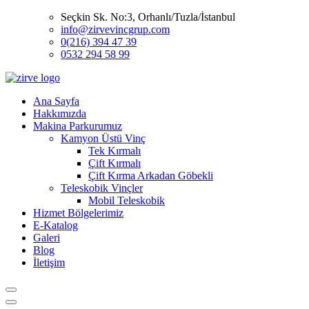
Seçkin Sk. No:3, Orhanlı/Tuzla/İstanbul
info@zirvevincgrup.com
0(216) 394 47 39
0532 294 58 99
Ana Sayfa
Hakkımızda
Makina Parkurumuz
Kamyon Üstü Vinç
Tek Kırmalı
Çift Kırmalı
Çift Kırma Arkadan Göbekli
Teleskobik Vinçler
Mobil Teleskobik
Hizmet Bölgelerimiz
E-Katalog
Galeri
Blog
İletişim