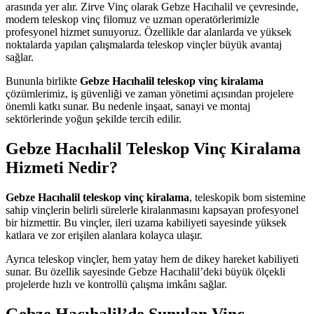
arasında yer alır. Zirve Vinç olarak Gebze Hacıhalil ve çevresinde,
modern teleskop vinç filomuz ve uzman operatörlerimizle
profesyonel hizmet sunuyoruz. Özellikle dar alanlarda ve yüksek
noktalarda yapılan çalışmalarda teleskop vinçler büyük avantaj
sağlar.
Bununla birlikte
Gebze Hacıhalil teleskop vinç kiralama
çözümlerimiz, iş güvenliği ve zaman yönetimi açısından projelere
önemli katkı sunar. Bu nedenle inşaat, sanayi ve montaj
sektörlerinde yoğun şekilde tercih edilir.
Gebze Hacıhalil Teleskop Vinç Kiralama
Hizmeti Nedir?
Gebze Hacıhalil teleskop vinç kiralama
, teleskopik bom sistemine
sahip vinçlerin belirli sürelerle kiralanmasını kapsayan profesyonel
bir hizmettir. Bu vinçler, ileri uzama kabiliyeti sayesinde yüksek
katlara ve zor erişilen alanlara kolayca ulaşır.
Ayrıca teleskop vinçler, hem yatay hem de dikey hareket kabiliyeti
sunar. Bu özellik sayesinde Gebze Hacıhalil’deki büyük ölçekli
projelerde hızlı ve kontrollü çalışma imkânı sağlar.
Gebze Hacıhalil’de Sunulan Vinç