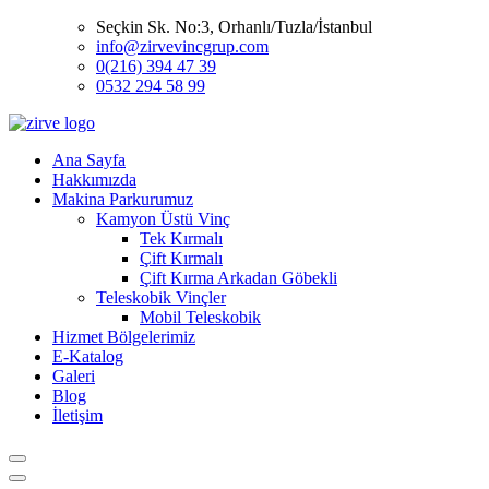
Seçkin Sk. No:3, Orhanlı/Tuzla/İstanbul
info@zirvevincgrup.com
0(216) 394 47 39
0532 294 58 99
Ana Sayfa
Hakkımızda
Makina Parkurumuz
Kamyon Üstü Vinç
Tek Kırmalı
Çift Kırmalı
Çift Kırma Arkadan Göbekli
Teleskobik Vinçler
Mobil Teleskobik
Hizmet Bölgelerimiz
E-Katalog
Galeri
Blog
İletişim