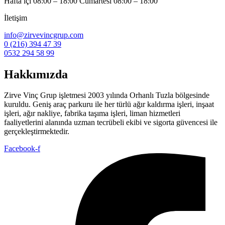
Hafta içi 08:00 – 18:00 Cumartesi 08:00 – 18:00
İletişim
info@zirvevincgrup.com
0 (216) 394 47 39
0532 294 58 99
Hakkımızda
Zirve Vinç Grup işletmesi 2003 yılında Orhanlı Tuzla bölgesinde
kuruldu. Geniş araç parkuru ile her türlü ağır kaldırma işleri, inşaat
işleri, ağır nakliye, fabrika taşıma işleri, liman hizmetleri
faaliyetlerini alanında uzman tecrübeli ekibi ve sigorta güvencesi ile
gerçekleştirmektedir.
Facebook-f