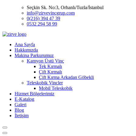
Seçkin Sk. No:3, Orhanlı/Tuzla/İstanbul
info@zirvevincgrup.com
0(216) 394 47 39
0532 294 58 99
Ana Sayfa
Hakkımızda
Makina Parkurumuz
Kamyon Üstü Vinç
Tek Kırmalı
Çift Kırmalı
Çift Kırma Arkadan Göbekli
Teleskobik Vinçler
Mobil Teleskobik
Hizmet Bölgelerimiz
E-Katalog
Galeri
Blog
İletişim