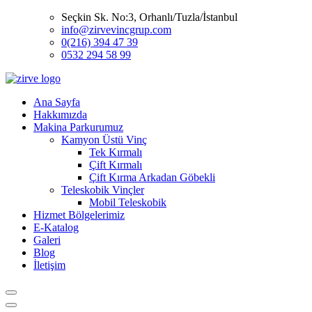
Seçkin Sk. No:3, Orhanlı/Tuzla/İstanbul
info@zirvevincgrup.com
0(216) 394 47 39
0532 294 58 99
Ana Sayfa
Hakkımızda
Makina Parkurumuz
Kamyon Üstü Vinç
Tek Kırmalı
Çift Kırmalı
Çift Kırma Arkadan Göbekli
Teleskobik Vinçler
Mobil Teleskobik
Hizmet Bölgelerimiz
E-Katalog
Galeri
Blog
İletişim