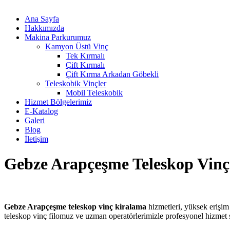
Ana Sayfa
Hakkımızda
Makina Parkurumuz
Kamyon Üstü Vinç
Tek Kırmalı
Çift Kırmalı
Çift Kırma Arkadan Göbekli
Teleskobik Vinçler
Mobil Teleskobik
Hizmet Bölgelerimiz
E-Katalog
Galeri
Blog
İletişim
Gebze Arapçeşme Teleskop Vin
Gebze Arapçeşme teleskop vinç kiralama
hizmetleri, yüksek erişim
teleskop vinç filomuz ve uzman operatörlerimizle profesyonel hizmet s