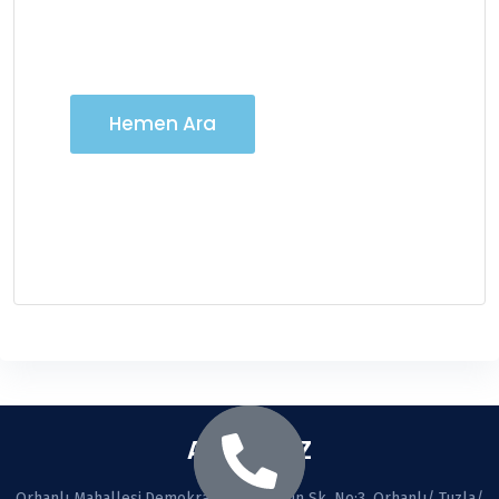
iletişime geçebilirsiniz
Hemen Ara
ADRESİMİZ
Orhanlı Mahallesi,Demokrasi cad. Seçkin Sk. No:3, Orhanlı/ Tuzla/