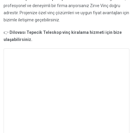
profesyonel ve deneyimli bir firma arıyorsanız Zirve Vinç doğru
adrestir. Projenize özel vinç çözümleri ve uygun fiyat avantajları için
bizimle iletişime geçebilirsiniz.
👉
Dilovası Tepecik Teleskop vinç kiralama hizmeti için bize
ulaşabilirsiniz.
İletişime Geç
Vinç Kiralama
Hizmetlerimiz için 7/24