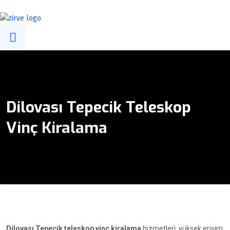
info@zirvevincgrup.com
0(216) 394 47 39
0532 294 58 99
Dilovası Tepecik Teleskop
Vinç Kiralama
Dilovası Tepecik teleskop vinç kiralama
hizmetleri, yüksek erişim