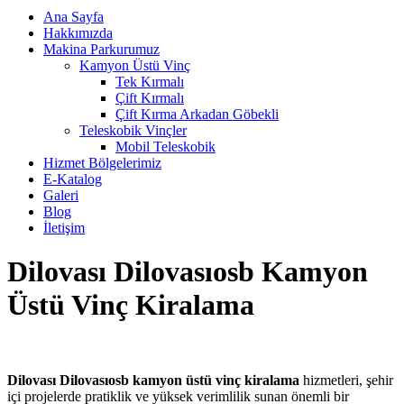
Ana Sayfa
Hakkımızda
Makina Parkurumuz
Kamyon Üstü Vinç
Tek Kırmalı
Çift Kırmalı
Çift Kırma Arkadan Göbekli
Teleskobik Vinçler
Mobil Teleskobik
Hizmet Bölgelerimiz
E-Katalog
Galeri
Blog
İletişim
Dilovası Dilovasıosb Kamyon
Üstü Vinç Kiralama
Dilovası Dilovasıosb kamyon üstü vinç kiralama
hizmetleri, şehir
içi projelerde pratiklik ve yüksek verimlilik sunan önemli bir