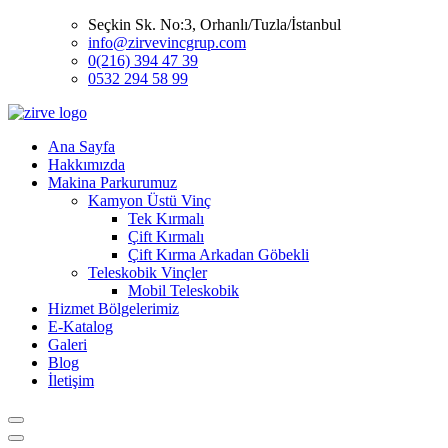
Seçkin Sk. No:3, Orhanlı/Tuzla/İstanbul
info@zirvevincgrup.com
0(216) 394 47 39
0532 294 58 99
Ana Sayfa
Hakkımızda
Makina Parkurumuz
Kamyon Üstü Vinç
Tek Kırmalı
Çift Kırmalı
Çift Kırma Arkadan Göbekli
Teleskobik Vinçler
Mobil Teleskobik
Hizmet Bölgelerimiz
E-Katalog
Galeri
Blog
İletişim