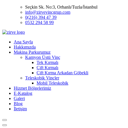
Seçkin Sk. No:3, Orhanlı/Tuzla/İstanbul
info@zirvevincgrup.com
0(216) 394 47 39
0532 294 58 99
Ana Sayfa
Hakkımızda
Makina Parkurumuz
Kamyon Üstü Vinç
Tek Kırmalı
Çift Kırmalı
Çift Kırma Arkadan Göbekli
Teleskobik Vinçler
Mobil Teleskobik
Hizmet Bölgelerimiz
E-Katalog
Galeri
Blog
İletişim