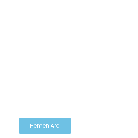
İletişime Geç
Vinç Kiralama
Hizmetlerimiz için 7/24
iletişime geçebilirsiniz
Hemen Ara