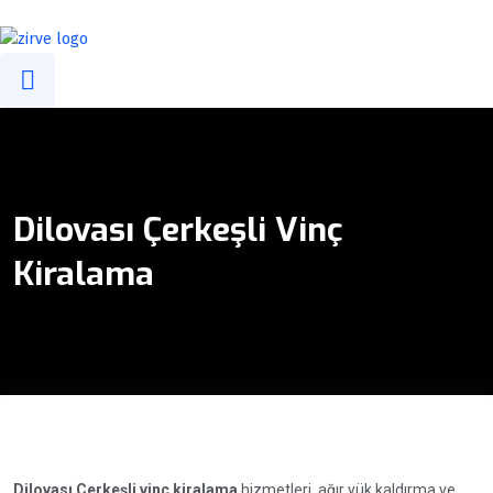
info@zirvevincgrup.com
0(216) 394 47 39
0532 294 58 99
Dilovası Çerkeşli Vinç
Kiralama
Dilovası Çerkeşli vinç kiralama
hizmetleri, ağır yük kaldırma ve