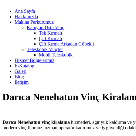
Ana Sayfa
Hakkımızda
Makina Parkurumuz
Kamyon Üstü Vinç
Tek Kırmalı
Çift Kırmalı
Çift Kırma Arkadan Göbekli
Teleskobik Vinçler
Mobil Teleskobik
Hizmet Bölgelerimiz
E-Katalog
Galeri
Blog
İletişim
Darıca Nenehatun Vinç Kirala
Darıca Nenehatun vinç kiralama
hizmetleri, ağır yük kaldırma ve y
modern vinç filomuz, uzman operatör kadromuz ve iş güvenliği odakl