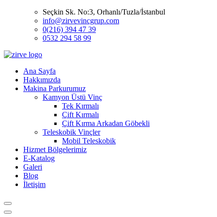
Seçkin Sk. No:3, Orhanlı/Tuzla/İstanbul
info@zirvevincgrup.com
0(216) 394 47 39
0532 294 58 99
Ana Sayfa
Hakkımızda
Makina Parkurumuz
Kamyon Üstü Vinç
Tek Kırmalı
Çift Kırmalı
Çift Kırma Arkadan Göbekli
Teleskobik Vinçler
Mobil Teleskobik
Hizmet Bölgelerimiz
E-Katalog
Galeri
Blog
İletişim