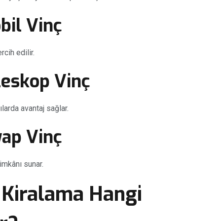
bil Vinç
cih edilir.
leskop Vinç
arda avantaj sağlar.
yap Vinç
imkânı sunar.
 Kiralama Hangi