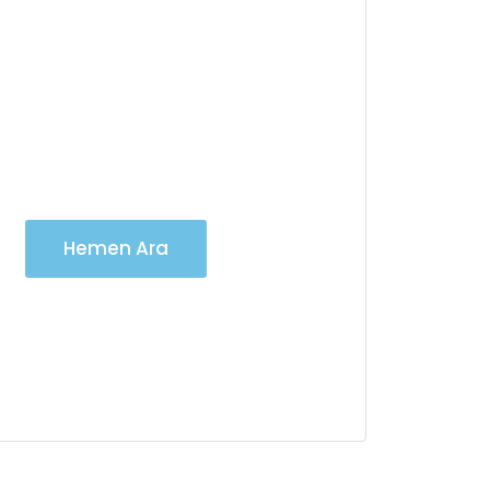
Vinç Kiralama
Hizmetlerimiz için
7/24 iletişime
geçebilirsiniz
Hemen Ara