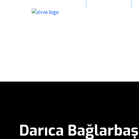
info@zirvevincgrup.com
0(216) 394 47 39
Darıca Bağlarba