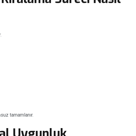
.
suz tamamlanır.
sal Uygunluk