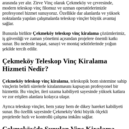
arasında yer alır. Zirve Vinç olarak Çekmeköy ve çevresinde,
modern teleskop vinç filomuz ve uzman operatörlerimizle
profesyonel hizmet sunuyoruz. Özellikle dar alanlarda ve yüksek
noktalarda yapılan çalışmalarda teleskop vinçler büyük avantaj
sağlar.
Bununla birlikte
Çekmeköy teleskop vinç kiralama
çözümlerimiz,
iş güvenliği ve zaman yönetimi açısından projelere önemli katkı
sunar. Bu nedenle inşaat, sanayi ve montaj sektörlerinde yoğun
şekilde tercih edilir.
Çekmeköy Teleskop Vinç Kiralama
Hizmeti Nedir?
Çekmeköy teleskop vinç kiralama
, teleskopik bom sistemine sahip
vinçlerin belirli sürelerle kiralanmasını kapsayan profesyonel bir
hizmettir. Bu vinçler, ileri uzama kabiliyeti sayesinde yüksek katlara
ve zor erişilen alanlara kolayca ulaşır.
Ayrıca teleskop vinçler, hem yatay hem de dikey hareket kabiliyeti
sunar. Bu özellik sayesinde Çekmeköy’deki büyük ölçekli
projelerde hızlı ve kontrollü çalışma imkânı sağlar.
Çekmeköy’de Sunulan Vinç Kiralama