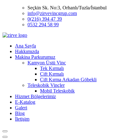
Seçkin Sk. No:3, Orhanlı/Tuzla/İstanbul
info@zirvevincgrup.com
0(216) 394 47 39
0532 294 58 99
Ana Sayfa
Hakkımızda
Makina Parkurumuz
Kamyon Üstü Vinç
Tek Kırmalı
Çift Kırmalı
Çift Kırma Arkadan Göbekli
Teleskobik Vinçler
Mobil Teleskobik
Hizmet Bölgelerimiz
E-Katalog
Galeri
Blog
İletişim