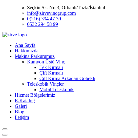
Seçkin Sk. No:3, Orhanlı/Tuzla/İstanbul
info@zirvevincgrup.com
0(216) 394 47 39
0532 294 58 99
Ana Sayfa
Hakkımızda
Makina Parkurumuz
Kamyon Üstü Vinç
Tek Kırmalı
Çift Kırmalı
Çift Kırma Arkadan Göbekli
Teleskobik Vinçler
Mobil Teleskobik
Hizmet Bölgelerimiz
E-Katalog
Galeri
Blog
İletişim