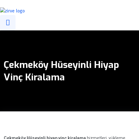
info@zirvevincgrup.com
0(216) 394 47 39
0532 294 58 99
Çekmeköy Hüseyinli Hiyap
Vinç Kiralama
Çekmeköy Hüseyinli hiyap vinç kiralama
hizmetleri, yükleme,