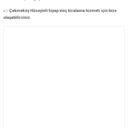
👉
Çekmeköy Hüseyinli hiyap vinç kiralama hizmeti için bize
ulaşabilirsiniz.
İletişime Geç
Vinç Kiralama
Hizmetlerimiz için 7/24
iletişime geçebilirsiniz