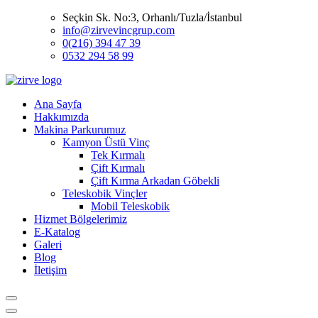
Seçkin Sk. No:3, Orhanlı/Tuzla/İstanbul
info@zirvevincgrup.com
0(216) 394 47 39
0532 294 58 99
Ana Sayfa
Hakkımızda
Makina Parkurumuz
Kamyon Üstü Vinç
Tek Kırmalı
Çift Kırmalı
Çift Kırma Arkadan Göbekli
Teleskobik Vinçler
Mobil Teleskobik
Hizmet Bölgelerimiz
E-Katalog
Galeri
Blog
İletişim