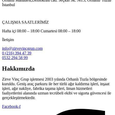
Orhanlı Mahallesi,Demokrasi cad. Seçkin Sk. No:3, Orhanlı/ Tuzla/
İstanbul
ÇALIŞMA SAATLERİMİZ
Hafta içi 08:00 – 18:00 Cumartesi 08:00 – 18:00
İletişim
info@zirvevincgrup.com
0 (216) 394 47 39
0532 294 58 99
Hakkımızda
Zirve Vinç Grup işletmesi 2003 yılında Orhanlı Tuzla bölgesinde
kuruldu. Geniş araç parkuru ile her türlü ağır kaldırma işleri, inşaat
işleri, ağır nakliye, fabrika taşıma işleri, liman hizmetleri
faaliyetlerini alanında uzman tecrübeli ekibi ve sigorta güvencesi ile
gerçekleştirmektedir.
Facebook-f