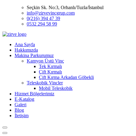
Seçkin Sk. No:3, Orhanlı/Tuzla/İstanbul
info@zirvevincgrup.com
0(216) 394 47 39
0532 294 58 99
Ana Sayfa
Hakkımızda
Makina Parkurumuz
Kamyon Üstü Vinç
Tek Kırmalı
Çift Kırmalı
Çift Kırma Arkadan Göbekli
Teleskobik Vinçler
Mobil Teleskobik
Hizmet Bölgelerimiz
E-Katalog
Galeri
Blog
İletişim