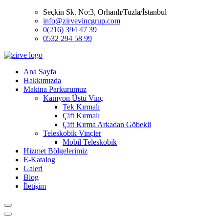
Seçkin Sk. No:3, Orhanlı/Tuzla/İstanbul
info@zirvevincgrup.com
0(216) 394 47 39
0532 294 58 99
Ana Sayfa
Hakkımızda
Makina Parkurumuz
Kamyon Üstü Vinç
Tek Kırmalı
Çift Kırmalı
Çift Kırma Arkadan Göbekli
Teleskobik Vinçler
Mobil Teleskobik
Hizmet Bölgelerimiz
E-Katalog
Galeri
Blog
İletişim