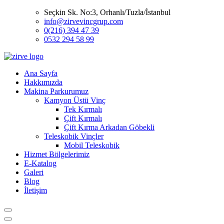
Seçkin Sk. No:3, Orhanlı/Tuzla/İstanbul
info@zirvevincgrup.com
0(216) 394 47 39
0532 294 58 99
Ana Sayfa
Hakkımızda
Makina Parkurumuz
Kamyon Üstü Vinç
Tek Kırmalı
Çift Kırmalı
Çift Kırma Arkadan Göbekli
Teleskobik Vinçler
Mobil Teleskobik
Hizmet Bölgelerimiz
E-Katalog
Galeri
Blog
İletişim