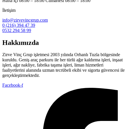
Hafta içi 08:00 – 18:00 Cumartesi 08:00 – 18:00
İletişim
info@zirvevincgrup.com
0 (216) 394 47 39
0532 294 58 99
Hakkımızda
Zirve Vinç Grup işletmesi 2003 yılında Orhanlı Tuzla bölgesinde
kuruldu. Geniş araç parkuru ile her türlü ağır kaldırma işleri, inşaat
işleri, ağır nakliye, fabrika taşıma işleri, liman hizmetleri
faaliyetlerini alanında uzman tecrübeli ekibi ve sigorta güvencesi ile
gerçekleştirmektedir.
Facebook-f