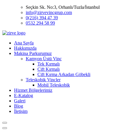
Seçkin Sk. No:3, Orhanlı/Tuzla/İstanbul
info@zirvevincgrup.com
0(216) 394 47 39
0532 294 58 99
Ana Sayfa
Hakkımızda
Makina Parkurumuz
Kamyon Üstü Vinç
Tek Kırmalı
Çift Kırmalı
Çift Kırma Arkadan Göbekli
Teleskobik Vinçler
Mobil Teleskobik
Hizmet Bölgelerimiz
E-Katalog
Galeri
Blog
İletişim