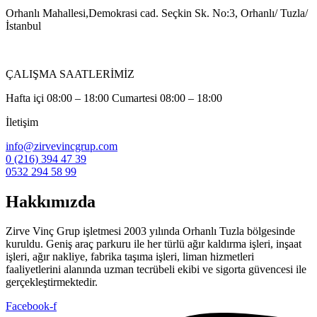
Orhanlı Mahallesi,Demokrasi cad. Seçkin Sk. No:3, Orhanlı/ Tuzla/
İstanbul
ÇALIŞMA SAATLERİMİZ
Hafta içi 08:00 – 18:00 Cumartesi 08:00 – 18:00
İletişim
info@zirvevincgrup.com
0 (216) 394 47 39
0532 294 58 99
Hakkımızda
Zirve Vinç Grup işletmesi 2003 yılında Orhanlı Tuzla bölgesinde
kuruldu. Geniş araç parkuru ile her türlü ağır kaldırma işleri, inşaat
işleri, ağır nakliye, fabrika taşıma işleri, liman hizmetleri
faaliyetlerini alanında uzman tecrübeli ekibi ve sigorta güvencesi ile
gerçekleştirmektedir.
Facebook-f