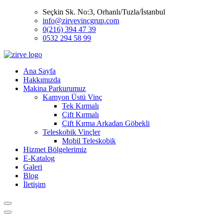
Seçkin Sk. No:3, Orhanlı/Tuzla/İstanbul
info@zirvevincgrup.com
0(216) 394 47 39
0532 294 58 99
Ana Sayfa
Hakkımızda
Makina Parkurumuz
Kamyon Üstü Vinç
Tek Kırmalı
Çift Kırmalı
Çift Kırma Arkadan Göbekli
Teleskobik Vinçler
Mobil Teleskobik
Hizmet Bölgelerimiz
E-Katalog
Galeri
Blog
İletişim